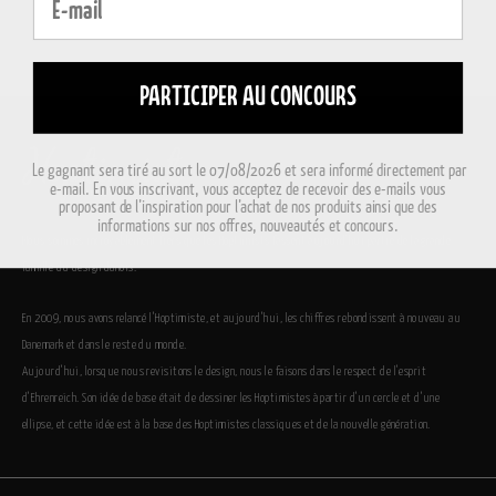
PARTICIPER AU CONCOURS
Le gagnant sera tiré au sort le 07/08/2026 et sera informé directement par
e-mail. En vous inscrivant, vous acceptez de recevoir des e-mails vous
proposant de l’inspiration pour l’achat de nos produits ainsi que des
informations sur nos offres, nouveautés et concours.
Nous sommes incroyablement fiers que les Hoptimists fassent aujourd’hui partie de la grande
famille du design danois.
En 2009, nous avons relancé l’Hoptimiste, et aujourd’hui, les chiffres rebondissent à nouveau au
Danemark et dans le reste du monde.
Aujourd’hui, lorsque nous revisitons le design, nous le faisons dans le respect de l’esprit
d’Ehrenreich. Son idée de base était de dessiner les Hoptimistes à partir d’un cercle et d’une
ellipse, et cette idée est à la base des Hoptimistes classiques et de la nouvelle génération.