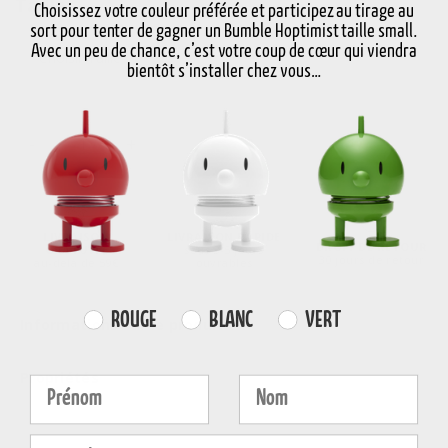
Taille
Choisissez votre couleur préférée et participez au tirage au
sort pour tenter de gagner un Bumble Hoptimist taille small.
Avec un peu de chance, c’est votre coup de cœur qui viendra
Choisir Taille
bientôt s’installer chez vous…
-
+
Choisissez la variante
LIVRAISON
LIVRAISON RAPIDE
DROIT DE RETOUR
GRATUITE
sous 3-5 jours
30 jours de retour
au-delà de 59€
ouvrables
Farvevalg
ROUGE
BLANC
VERT
Informations sur le produit
Propriétés
Fornavn
Efternavn
E-mail